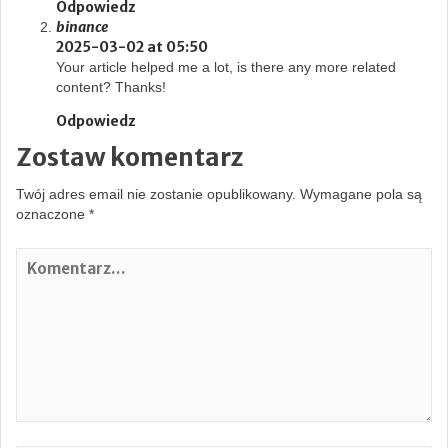
Odpowiedz
binance
2025-03-02 at 05:50
Your article helped me a lot, is there any more related
content? Thanks!
Odpowiedz
Zostaw komentarz
Twój adres email nie zostanie opublikowany.
Wymagane pola są
oznaczone
*
K
o
m
e
n
t
a
r
z
…