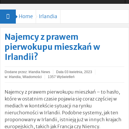
Ogłoszono Szybsze Pociągi i Rozszerzony Rozkład
Home
Irlandia
Jazdy
Nauczycielka, która heroicznie broniła dzieci podczas
Najemcy z prawem
ataku nożownika opuściła OIOM
pierwokupu mieszkań w
24-godzinna Ochrona Domów Leo Varadkara i Micheala
Irlandii?
Martina.
Dodane przez:
Irlandia News
Data
03 kwietnia, 2023
Tragiczne utonięcie matki pięciorga dzieci w hrabstwie
w:
Irlandia
,
Wiadomości
1357 Wyświetleń
Kerry.
Najemcy z prawem pierwokupu mieszkań – to hasło,
które w ostatnim czasie pojawia się coraz częściej w
Leo Varadkar: „Nie ma związku między
mediach w kontekście sytuacji na rynku
przestępczością a migracją” [VIDEO]
nieruchomości w Irlandii. Podobne systemy, jak ten
proponowany w Irlandii, istnieją już w innych krajach
Zamordowała dwójkę swoich małych dzieci
europejskich, takich jak Francja czy Niemcy.