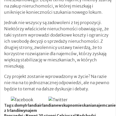
na zakup nieruchomości, w której mieszkają i
uniknięcie konieczności szukania nowego lokum.
Jednak nie wszyscy są zadowoleni z tej propozycji.
Niektórzy właściciele nieruchomości obawiają się, że
taki system wprowadzi dodatkowe koszty i ograniczy
ich swobodę decyzji o sprzedaży nieruchomości. Z
drugiej strony, zwolennicy ustawy twierdzą, że to
korzystne rozwiązanie dla najemców, którzy zyskają
większą stabilizację w mieszkaniach, w których
mieszkają.
Czy projekt zostanie wprowadzony w życie? Na razie
nie ma na to jednoznacznej odpowiedzi, ale na pewno
będzie to temat na dalsze dyskusje i debaty.
Newsletter
Tags:
domy
Irlandia
irlandianews
kupno
mieskania
najemca
ni
z Irlandii
wynajem
Poprzedni :
Nawet 20 stopni Celsjusza! Nadchodzi