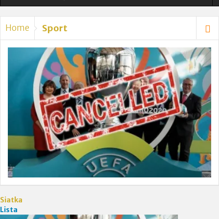
Ogłoszono Szybsze Pociągi i Rozszerzony Rozkład
Home
Sport
Jazdy
Nauczycielka, która heroicznie broniła dzieci podczas
ataku nożownika opuściła OIOM
24-godzinna Ochrona Domów Leo Varadkara i Micheala
Martina.
Tragiczne utonięcie matki pięciorga dzieci w hrabstwie
Kerry.
Leo Varadkar: „Nie ma związku między
przestępczością a migracją” [VIDEO]
Siatka
Zamordowała dwójkę swoich małych dzieci
Lista