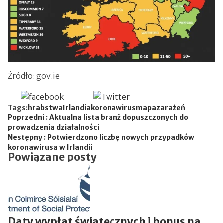
Źródło: gov.ie
Newsletter
Tags:
hrabstwa
Irlandia
koronawirus
mapa
zarażeń
Poprzedni :
Aktualna lista branż dopuszczonych do
prowadzenia działalności
Nestępny :
Potwierdzono liczbę nowych przypadków
koronawirusa w Irlandii
Powiązane posty
Daty wypłat świątecznych i bonus na