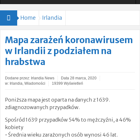
Ogłoszono Szybsze Pociągi i Rozszerzony Rozkład
Home
Irlandia
Jazdy
Nauczycielka, która heroicznie broniła dzieci podczas
Mapa zarażeń koronawirusem
ataku nożownika opuściła OIOM
w Irlandii z podziałem na
24-godzinna Ochrona Domów Leo Varadkara i Micheala
hrabstwa
Martina.
Dodane przez:
Irlandia News
Data
28 marca, 2020
Tragiczne utonięcie matki pięciorga dzieci w hrabstwie
w:
Irlandia
,
Wiadomości
19399 Wyświetleń
Kerry.
Poniższa mapa jest oparta na danych z 1639.
zdiagnozowanych przypadków.
Leo Varadkar: „Nie ma związku między
przestępczością a migracją” [VIDEO]
Spośród 1639 przypadków 54% to mężczyźni, a 46%
kobiety
Zamordowała dwójkę swoich małych dzieci
• Średnia wieku zarażonych osób wynosi 46 lat.