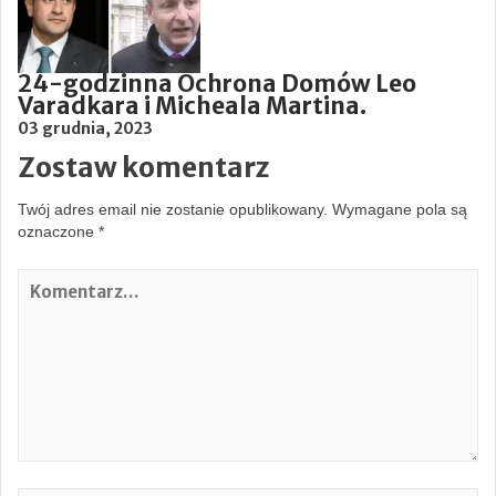
24-godzinna Ochrona Domów Leo
Varadkara i Micheala Martina.
03 grudnia, 2023
Zostaw komentarz
Twój adres email nie zostanie opublikowany.
Wymagane pola są
oznaczone
*
K
o
m
e
n
t
a
r
z
…