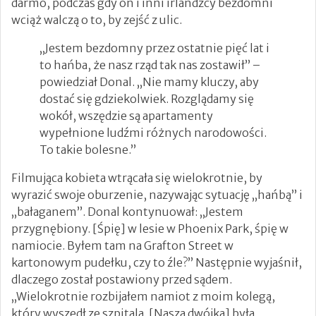
darmo, podczas gdy on i inni irlandzcy bezdomni
wciąż walczą o to, by zejść z ulic.
„Jestem bezdomny przez ostatnie pięć lat i
to hańba, że ​​nasz rząd tak nas zostawił” –
powiedział Donal. „Nie mamy kluczy, aby
dostać się gdziekolwiek. Rozglądamy się
wokół, wszędzie są apartamenty
wypełnione ludźmi różnych narodowości.
To takie bolesne.”
Filmująca kobieta wtrącała się wielokrotnie, by
wyrazić swoje oburzenie, nazywając sytuację „hańbą” i
„bałaganem”. Donal kontynuował: „Jestem
przygnębiony. [Śpię] w lesie w Phoenix Park, śpię w
namiocie. Byłem tam na Grafton Street w
kartonowym pudełku, czy to źle?” Następnie wyjaśnił,
dlaczego został postawiony przed sądem.
„Wielokrotnie rozbijałem namiot z moim kolegą,
który wyszedł ze szpitala. [Nasza dwójka] była