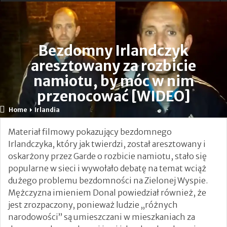
Ogłoszono Szybsze Pociągi i Rozszerzony Rozkład
Jazdy
Bezdomny Irlandczyk
Nauczycielka, która heroicznie broniła dzieci podczas
aresztowany za rozbicie
ataku nożownika opuściła OIOM
namiotu, by móc w nim
przenocować [WIDEO]
24-godzinna Ochrona Domów Leo Varadkara i Micheala
Home
Irlandia
Martina.
Materiał filmowy pokazujący bezdomnego
Tragiczne utonięcie matki pięciorga dzieci w hrabstwie
Irlandczyka, który jak twierdzi, został aresztowany i
Kerry.
oskarżony przez Garde o rozbicie namiotu, stało się
popularne w sieci i wywołało debatę na temat wciąż
Leo Varadkar: „Nie ma związku między
dużego problemu bezdomności na Zielonej Wyspie.
Mężczyzna imieniem Donal powiedział również, że
przestępczością a migracją” [VIDEO]
jest zrozpaczony, ponieważ ludzie „różnych
Zamordowała dwójkę swoich małych dzieci
narodowości” są umieszczani w mieszkaniach za