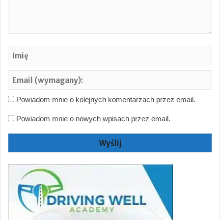
a
r
z
…
Im
Em
(w
Powiadom mnie o kolejnych komentarzach przez email.
Powiadom mnie o nowych wpisach przez email.