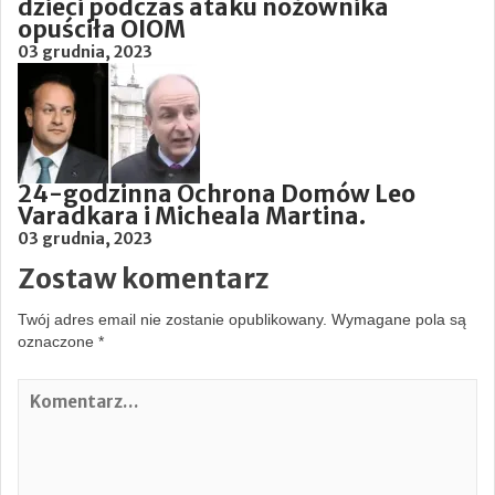
dzieci podczas ataku nożownika
opuściła OIOM
03 grudnia, 2023
24-godzinna Ochrona Domów Leo
Varadkara i Micheala Martina.
03 grudnia, 2023
Zostaw komentarz
Twój adres email nie zostanie opublikowany.
Wymagane pola są
oznaczone
*
K
o
m
e
n
t