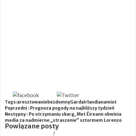
Newsletter
Tags:
aresztowanie
bezdomny
Garda
Irlandia
namiot
Poprzedni :
Prognoza pogody na najbliższy tydzień
Nestępny :
Po otrzymaniu skarg, Met Éireann obwinia
media za nadmierne „straszenie” sztormem Lorenzo
Powiązane posty