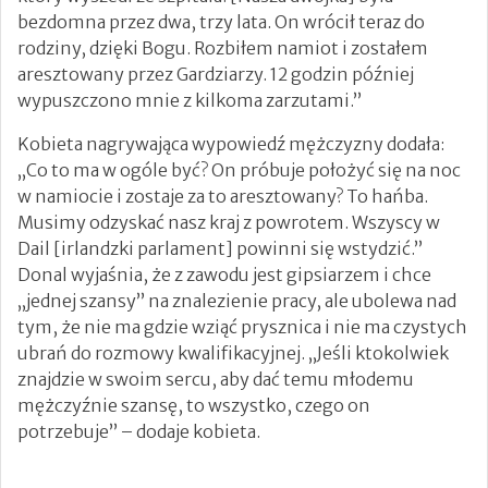
bezdomna przez dwa, trzy lata. On wrócił teraz do
rodziny, dzięki Bogu. Rozbiłem namiot i zostałem
aresztowany przez Gardziarzy. 12 godzin później
wypuszczono mnie z kilkoma zarzutami.”
Kobieta nagrywająca wypowiedź mężczyzny dodała:
„Co to ma w ogóle być? On próbuje położyć się na noc
w namiocie i zostaje za to aresztowany? To hańba.
Musimy odzyskać nasz kraj z powrotem. Wszyscy w
Dail [irlandzki parlament] powinni się wstydzić.”
Donal wyjaśnia, że ​​z zawodu jest gipsiarzem i chce
„jednej szansy” na znalezienie pracy, ale ubolewa nad
tym, że nie ma gdzie wziąć prysznica i nie ma czystych
ubrań do rozmowy kwalifikacyjnej. „Jeśli ktokolwiek
znajdzie w swoim sercu, aby dać temu młodemu
mężczyźnie szansę, to wszystko, czego on
potrzebuje” – dodaje kobieta.