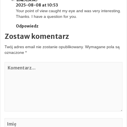
2025-08-08 at 10:53
Your point of view caught my eye and was very interesting.
Thanks. I have a question for you.
Odpowiedz
Zostaw komentarz
Twój adres email nie zostanie opublikowany.
Wymagane pola są
oznaczone
*
K
o
m
e
n
t
a
r
z
…
Im