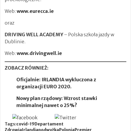
Web:
www.eurecca.ie
oraz
DRIVING WELL ACADEMY
– Polska szkoła jazdy w
Dublinie.
Web:
www.drivingwell.ie
ZOBACZ RÓWNIEŻ:
Oficjalnie: IRLANDIA wykluczona z
organizacji EURO 2020.
Nowy plan rządowy: Wzrost stawki
minimalnej nawet o 25%?
Newsletter
Tags:
covid-19
Departament
Zdrowia
Irlandia
podwyżka
Polonia
Premier