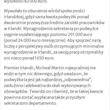
wysokości 82 000 euro.
Wywołało to oburzenie wśród społeczności
irlandzkiej, gdyż sama kwota podwyżki ponad
dwukrotnie przewyższa średnie zarobki pracowników
w Irlandii. Wynagrodzenie sekretarza po podwyżce
sięgnie oszałamiającego poziomu 291 000 euro
(ponad 24 000 euro miesięcznie). Aby spojrzeć na tę
liczbę z perspektywy osób otrzymujących minimalne
wynagrodzenie w Irlandii, za swoją pracę otrzymaliby
oni nieco ponad 1650 euro.
Premier Irlandii, Micheal Martin najwyraźniej nie
widzi w tym nic dziwnego, gdyż uważa on, że
podwyżka ta jest jak najbardziej „odpowiednia”,
zasłużona i adekwatna do skali wykonywanych
obowiązków. Twierdzi on również, że w takiej kwocie
powinna zostać wypłacana także przyszłym
sekretarzom departamentu.