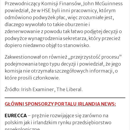
Przewodniczący Komisji Finansów, John McGuinness
powiedział, że w HSE byli inni pracownicy, którym
odmówiono podwyżek płac, więc zrozumiałe jest,
dlaczego wywołało to takie oburzenie i
zdenerwowanie z powodu tak łatwo podjętej decyzji o
podwyżce wynagrodzenia sekretarza, który przecież
dopiero niedawno objął to stanowisko.
Zakwestionował on również „przejrzystość procesu”
podejmowania tego typu decyzji i powiedział, że jego
komisja nie otrzymała szczegółowych informacji, o
które prosili członkowie.
Źródło: Irish Examiner, The Liberal.
GŁÓWNI SPONSORZY PORTALU IRLANDIA NEWS:
EURECCA
– prężnie rozwijające się zarówno na
polskim jak i irlandzkim rynku przedsiębiorstwo
proekologiczne.