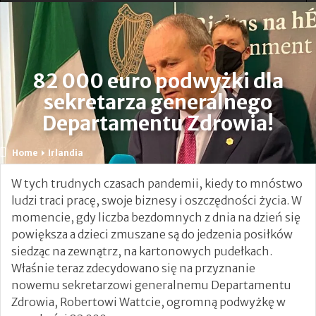
Ogłoszono Szybsze Pociągi i Rozszerzony Rozkład
Jazdy
82 000 euro podwyżki dla
Nauczycielka, która heroicznie broniła dzieci podczas
sekretarza generalnego
ataku nożownika opuściła OIOM
Departamentu Zdrowia!
24-godzinna Ochrona Domów Leo Varadkara i Micheala
Home
Irlandia
Martina.
W tych trudnych czasach pandemii, kiedy to mnóstwo
Tragiczne utonięcie matki pięciorga dzieci w hrabstwie
ludzi traci pracę, swoje biznesy i oszczędności życia. W
Kerry.
momencie, gdy liczba bezdomnych z dnia na dzień się
powiększa a dzieci zmuszane są do jedzenia posiłków
Leo Varadkar: „Nie ma związku między
siedząc na zewnątrz, na kartonowych pudełkach.
Właśnie teraz zdecydowano się na przyznanie
przestępczością a migracją” [VIDEO]
nowemu sekretarzowi generalnemu Departamentu
Zamordowała dwójkę swoich małych dzieci
Zdrowia, Robertowi Wattcie, ogromną podwyżkę w