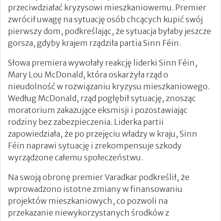
przeciwdziałać kryzysowi mieszkaniowemu. Premier
zwrócił uwagę na sytuację osób chcących kupić swój
pierwszy dom, podkreślając, że sytuacja byłaby jeszcze
gorsza, gdyby krajem rządziła partia Sinn Féin.
Słowa premiera wywołały reakcję liderki Sinn Féin,
Mary Lou McDonald, która oskarżyła rząd o
nieudolność w rozwiązaniu kryzysu mieszkaniowego.
Według McDonald, rząd pogłębił sytuację, znosząc
moratorium zakazujące eksmisji i pozostawiając
rodziny bez zabezpieczenia. Liderka partii
zapowiedziała, że po przejęciu władzy w kraju, Sinn
Féin naprawi sytuację i zrekompensuje szkody
wyrządzone całemu społeczeństwu.
Na swoją obronę premier Varadkar podkreślił, że
wprowadzono istotne zmiany w finansowaniu
projektów mieszkaniowych, co pozwoli na
przekazanie niewykorzystanych środków z