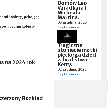
Domów Leo
Newsletter
Varadkara i
Micheala
Martina.
dami kobietę, pchającą
03 grudnia, 2023
potrąceniu kobiety
Czytaj więcej…
Tragiczne
utonięcie matki
pięciorga dzieci
w hrabstwie
us na 2024 rok
Kerry.
02 grudnia, 2023
Czytaj więcej…
zszerzony Rozkład