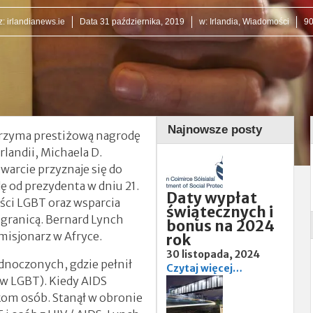
z:
irlandianews.ie
Data
31 października, 2019
w:
Irlandia
,
Wiadomości
90
Najnowsze posty
 otrzyma prestiżową nagrodę
landii, Michaela D.
warcie przyznaje się do
od prezydenta w dniu 21.
Daty wypłat
ości LGBT oraz wsparcia
świątecznych i
 granicą. Bernard Lynch
bonus na 2024
 misjonarz w Afryce.
rok
30 listopada, 2024
ednoczonych, gdzie pełnił
Czytaj więcej…
ów LGBT). Kiedy AIDS
tkom osób. Stanął w obronie