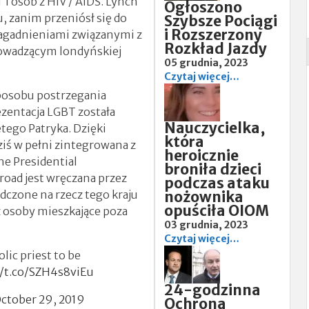
i osób z HIV / AIDS. Lynch
Ogłoszono
, zanim przeniósł się do
Szybsze Pociągi
i Rozszerzony
zagadnieniami związanymi z
Rozkład Jazdy
rowadzącym londyńskiej
05 grudnia, 2023
Czytaj więcej…
posobu postrzegania
ezentacja LGBT została
Nauczycielka,
tego Patryka. Dzięki
która
iś w pełni zintegrowana z
heroicznie
e Presidential
broniła dzieci
road jest wręczana przez
podczas ataku
dczone na rzecz tego kraju
nożownika
opuściła OIOM
z osoby mieszkające poza
03 grudnia, 2023
Czytaj więcej…
lic priest to be
//t.co/SZH4s8viEu
24-godzinna
ctober 29, 2019
Ochrona