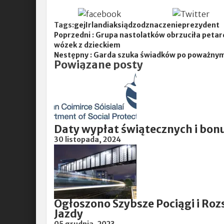
Tags:
gej
Irlandia
ksiądz
odznaczenie
prezydent
Poprzedni :
Grupa nastolatków obrzuciła petar
wózek z dzieckiem
Nestępny :
Garda szuka świadków po poważnym 
Powiązane posty
Daty wypłat świątecznych i bon
30 listopada, 2024
Ogłoszono Szybsze Pociągi i Ro
Jazdy