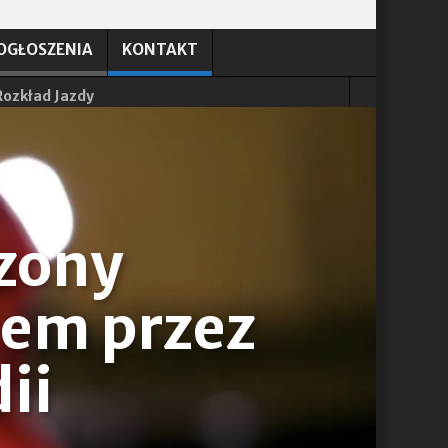
OGŁOSZENIA
KONTAKT
Rozkład Jazdy
ki pięciorga dzieci w hrabstwie Kerry.
 dwójkę swoich małych dzieci
czony
em przez
ii