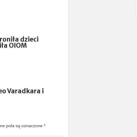
roniła dzieci
iła OIOM
o Varadkara i
e pola są oznaczone
*
K