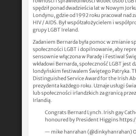
równości i sprawiedliwości wobec osób LGBT 
spędził ponad dwadzieścia lat w Nowym Jorku
Londynu, gdzie od 1992 roku pracował nad 
HIV / AIDS. Był współzałożycielem i współp
grupy LGBT Ireland.
Zadaniem Bernarda była pomoc w zmianie s
społeczności LGBT i dopilnowanie, aby repr
sensownie włączona w Paradę i Festiwal Świę
wkładowi Bernarda, społeczność LGBT jest dz
londyńskim festiwalem Świętego Patryka. Th
Distinguished Service Award for the Irish Ab
prezydenta każdego roku. Uznaje usługi świa
lub społeczności irlandzkich za granicą prze
Irlandią.
Congrats Bernard Lynch. Irish gay Catho
honoured by President Higgins
https:
— mike hanrahan (@dinkyhanrahan)
O