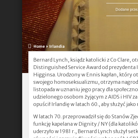
Dodane prze
Home
Irlandia
Bernard Lynch, ksiądz katolicki z Co Clare,
Distinguished Service Award od prezydenta Ir
Higginsa. Urodzony w Ennis kapłan, który ot
swojego homoseksualizmu, otrzyma nagrodę 
listopada w uznaniu jego pracy dla społeczn
udzielonego osobom żyjącym z AIDS i HIV za
opuścił Irlandię w latach 60., aby służyć jako
W latach 70. przeprowadził się do Stanów Zj
funkcję kapelana w Dignity / NY (dla katolik
uderzyło w 1981 r., Bernard Lynch służył se