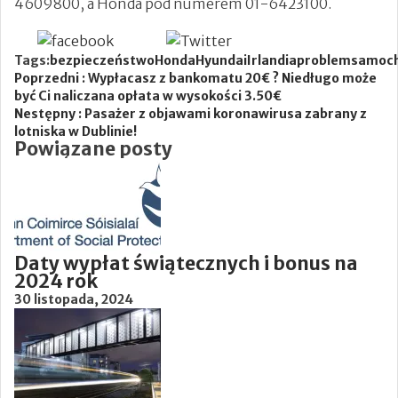
4609800, a Honda pod numerem 01-6423100.
Newsletter
Tags:
bezpieczeństwo
Honda
Hyundai
Irlandia
problem
samoc
Poprzedni :
Wypłacasz z bankomatu 20€ ? Niedługo może
być Ci naliczana opłata w wysokości 3.50€
Nestępny :
Pasażer z objawami koronawirusa zabrany z
lotniska w Dublinie!
Powiązane posty
Daty wypłat świątecznych i bonus na
2024 rok
30 listopada, 2024