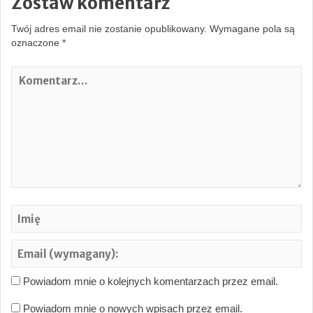
Zostaw komentarz
Twój adres email nie zostanie opublikowany.
Wymagane pola są
oznaczone
*
K
o
m
e
n
t
a
r
z
…
Im
Em
(w
Powiadom mnie o kolejnych komentarzach przez email.
Powiadom mnie o nowych wpisach przez email.