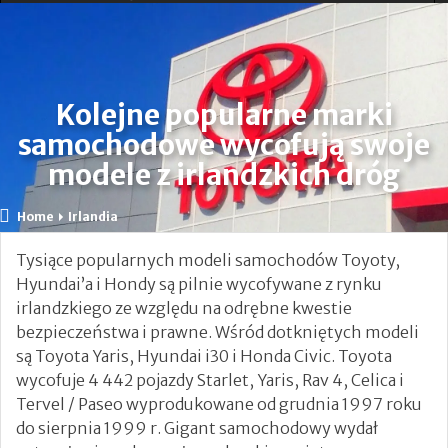
Ogłoszono Szybsze Pociągi i Rozszerzony Rozkład
Jazdy
Kolejne popularne marki
Nauczycielka, która heroicznie broniła dzieci podczas
samochodowe wycofują swoje
ataku nożownika opuściła OIOM
modele z irlandzkich dróg
24-godzinna Ochrona Domów Leo Varadkara i Micheala
Home
Irlandia
Martina.
Tysiące popularnych modeli samochodów Toyoty,
Tragiczne utonięcie matki pięciorga dzieci w hrabstwie
Hyundai’a i Hondy są pilnie wycofywane z rynku
Kerry.
irlandzkiego ze względu na odrębne kwestie
bezpieczeństwa i prawne. Wśród dotkniętych modeli
Leo Varadkar: „Nie ma związku między
są Toyota Yaris, Hyundai i30 i Honda Civic. Toyota
wycofuje 4 442 pojazdy Starlet, Yaris, Rav 4, Celica i
przestępczością a migracją” [VIDEO]
Tervel / Paseo wyprodukowane od grudnia 1997 roku
Zamordowała dwójkę swoich małych dzieci
do sierpnia 1999 r. Gigant samochodowy wydał